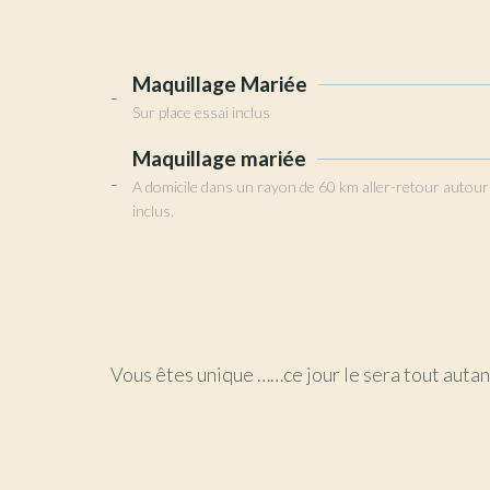
Maquillage Mariée
Sur place essai inclus
Maquillage mariée
A domicile dans un rayon de 60 km aller-retour autour de
inclus.
Vous êtes unique ……ce jour le sera tout autan