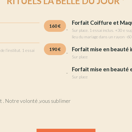
RITUELS LA BELLE DU JOUR *
Forfait Coiffure et Maq
160 €
Sur place. 1 essai inclus. +30 e sup
lieu du mariage dans un rayon -60
Forfait mise en beauté i
190 €
 l’institut. 1 essai
Sur place
Forfait mise en beauté 
Sur place
t . Notre volonté ,vous sublimer