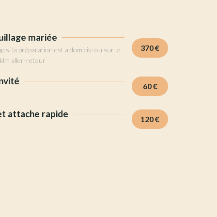
uillage mariée
370 €
p si la préparation est a domicile ou sur le
klm aller-retour
nvité
60 €
et attache rapide
120 €