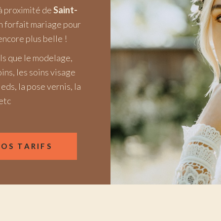
 à proximité de
Saint-
n forfait mariage pour
ncore plus belle !
els que le modelage,
ins, les soins visage
eds, la pose vernis, la
etc
OS TARIFS