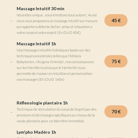
Massage Intuitif 30 min
Vous êtes unique , vous émotions tout autant ; Aussi
45 €
nous vous proposons ce massage intuitif sur mesure
qui apportera détente lâcher-prise et relaxation a
votre corps et votre esprit ( En DUO 85€)
Massage Intuitif 1h
Nos Massages intuitifs holistiques basés sur des
techniques ancestrales telles que l’Ishtara
75 €
Babylonien , l’Argana Oriental , nos connaissances
sur les Meridiens ainsi que le Nerfertiti nous
permette de masser en Intuition et personnaliser
vos massages (EN DUO 140e)
Réflexologie plantaire 1h
Technique de stimulation du corps de l’esprit par des
70 €
pressions et des lissages spécifiques au niveau de la
voute plantaire pour un bien être immédiat.
Lym'pho Madéro 1h