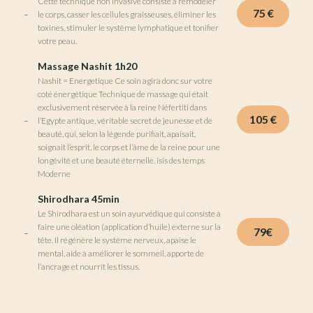
Cette technique non invasive consiste à remodeler
75 €
le corps, casser les cellules graisseuses, éliminer les
toxines, stimuler le système lymphatique et tonifier
votre peau.
Massage Nashit 1h20
Nashit = Energetique Ce soin agira donc sur votre
coté énergétique Technique de massage qui était
exclusivement réservée à la reine Néfertiti dans
105 €
l’Egypte antique, véritable secret de jeunesse et de
beauté, qui, selon la légende purifiait, apaisait,
soignait l’esprit, le corps et l’âme de la reine pour une
longévité et une beauté éternelle. isis des temps
Moderne
Shirodhara 45min
Le Shirodhara est un soin ayurvédique qui consiste à
faire une oléation (application d’huile) externe sur la
79€
tête. Il régénère le système nerveux, apaise le
mental, aide à améliorer le sommeil, apporte de
l’ancrage et nourrit les tissus.